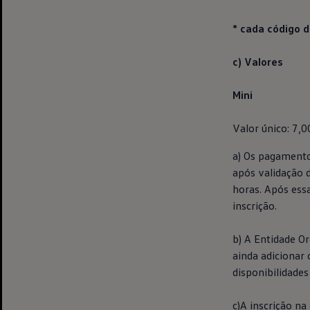
* cada código d
c) Valores
Mini
Valor único: 7,0
a) Os pagamento
após validação 
horas. Após essa
inscrição.
b) A Entidade O
ainda adicionar
disponibilidades
c)A inscrição na