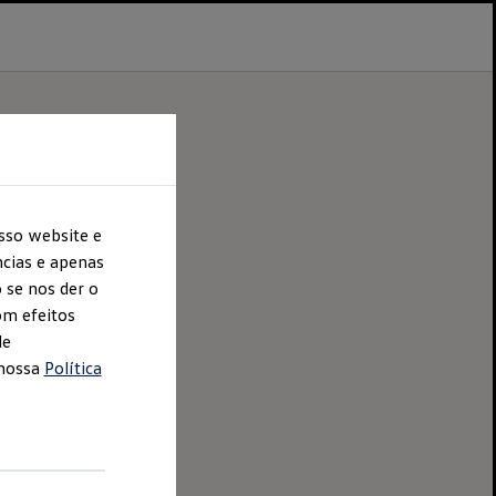
sso website e
cias e apenas
 se nos der o
om efeitos
de
 nossa
Política
ero de Pessoa