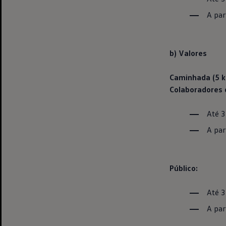
A par
b) Valores
Caminhada (5 
Colaboradores 
Até 3
A par
Público:
Até 3
A par