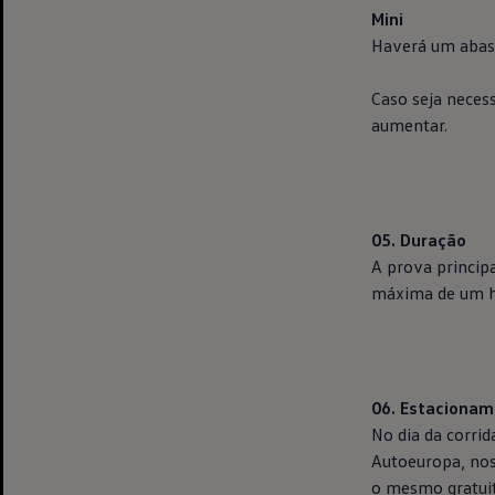
Mini
Haverá um abast
Caso seja neces
aumentar.
05. Duração
A prova princip
máxima de um ho
06. Estaciona
No dia da corrid
Autoeuropa, nos
o mesmo gratui