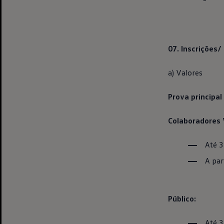
07. Inscrições/
a) Valores
Prova principal
Colaboradores
Até 3
A par
Público:
Até 3