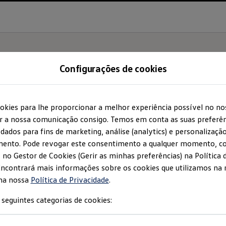
Configurações de cookies
okies para lhe proporcionar a melhor experiência possível no no
Regulamento
r a nossa comunicação consigo. Temos em conta as suas preferên
ados para fins de marketing, análise (analytics) e personalização
mento. Pode revogar este consentimento a qualquer momento, c
, no Gestor de Cookies (Gerir as minhas preferências) na Política 
Encontrará mais informações sobre os cookies que utilizamos na
na nossa
Política de Privacidade
.
 seguintes categorias de cookies:
o
un é organizada pela
Volkswagen
Autoeuropa, portadora do Núm