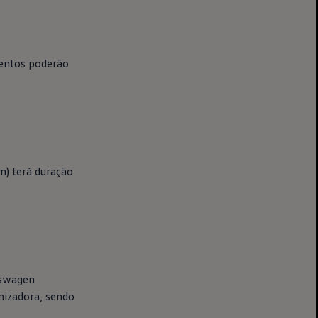
mentos poderão
m) terá duração
swagen
nizadora, sendo