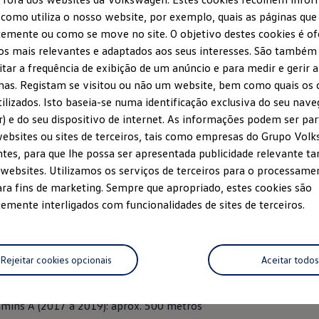
como utiliza o nosso website, por exemplo, quais as páginas que 
:
09h00
emente ou como se move no site. O objetivo destes cookies é of
 e chegada: instalações da
Volkswagen
Autoeuropa
s mais relevantes e adaptados aos seus interesses. São também 
itar a frequência de exibição de um anúncio e para medir e gerir a
l (10km)
no interior das instalações da
Volkswagen
Autoeuropa e 
as. Registam se visitou ou não um website, bem como quais os 
nte.
ilizados. Isto baseia-se numa identificação exclusiva do seu nav
:
10h00
) e do seu dispositivo de internet. As informações podem ser pa
 e chegada: instalações da
Volkswagen
Autoeuropa
ebsites ou sites de terceiros, tais como empresas do Grupo Vol
tes, para que lhe possa ser apresentada publicidade relevante 
km)
decorre no interior das instalações da
Volkswagen
Autoeuropa
websites. Utilizamos os serviços de terceiros para o processamen
:
10h20
ra fins de marketing. Sempre que apropriado, estes cookies são
 e chegada: instalações da
Volkswagen
Autoeuropa
emente interligados com funcionalidades de sites de terceiros.
interior das instalações da
Volkswagen
Autoeuropa e cada escalã
cias:
Rejeitar cookies opcionais
Aceitar todos
s (2020 a 2021): aprox. 300 metros*
mins A (2017 a 2019): aprox. 500 metros