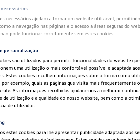
16 695, com sede social na Quinta da Marquesa, 2954-024 Quinta
 necessários
enciada apenas por
Volkswagen
ou Entidade Organizadora, estan
es necessários ajudam a tornar um website utilizável, permitind
to a cargo da entidade HMS SPORTS Consulting Lda., portadora d
como a navegação nas páginas e o acesso a áreas seguras do webs
 508383528, com sede social em Rua Principal, N63, Bairro da M
não pode funcionar corretamente sem estes cookies.
 Rana, doravante referenciada apenas por HMS SPORTS ou Organ
 e personalização
okies são utilizados para permitir funcionalidades do website que
local
onem uma utilização o mais confortável possível e adaptada aos
un realiza-se no dia 25 de outubro de 2026, pelas 9h00, em Palm
es. Estes cookies recolhem informações sobre a forma como util
das na sede social da
Volkswagen
, e o tempo máximo de duração
 por exemplo, quais as páginas que visita mais frequentemente 
.
 site. As informações recolhidas ajudam-nos a melhorar contin
de de utilização e a qualidade do nosso website, bem como a otimi
ia de utilizador.
 distâncias
ng
os estes cookies para lhe apresentar publicidade adaptada aos se
 fora dos websites da Volkswagen. Estes cookies recolhem info