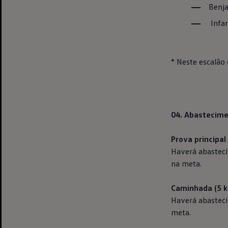
Benja
Infan
* Neste escalão
04. Abastecim
Prova principal
Haverá abasteci
na meta.
Caminhada (5 
Haverá abasteci
meta.