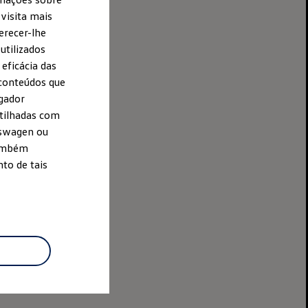
visita mais
erecer-lhe
utilizados
 eficácia das
Parque
conteúdos que
egador
rtilhadas com
kswagen ou
também
.
to de tais
o percorrerá as