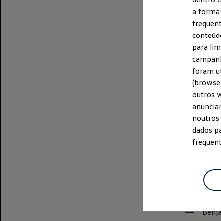
Mini
a forma 
Hora de partida
frequent
Local da partida
conteúdo
para lim
Prova principa
campanh
Industrial adjace
foram ut
Hora de partida
(browser
Local da partida
outros w
anuncian
Caminhada (5 
noutros 
Hora de partida
dados pa
Local da partida
frequent
Mini
decorre no 
seguintes distân
Bambi
Benja