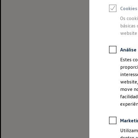
Colectiva 502 6
Cookies
doravante refer
Os cooki
técnica do even
básicas 
Pessoa Coletiva
website 
São Domingos de
Análise
Estes co
02. Data/hora/
proporci
A
Volkswagen
R
interess
partidas e chega
website,
de 2 (duas) horas
move no
facilida
experiênc
03. Percursos e
Marketi
Utilizam
dentro e