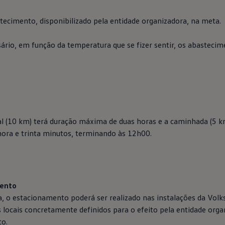
ecimento, disponibilizado pela entidade organizadora, na meta.
sário, em função da temperatura que se fizer sentir, os abasteci
al (10 km) terá duração máxima de duas horas e a caminhada (5 k
ra e trinta minutos, terminando às 12h00.
mento
a, o estacionamento poderá ser realizado nas instalações da
Volk
 locais concretamente definidos para o efeito pela entidade orga
to.