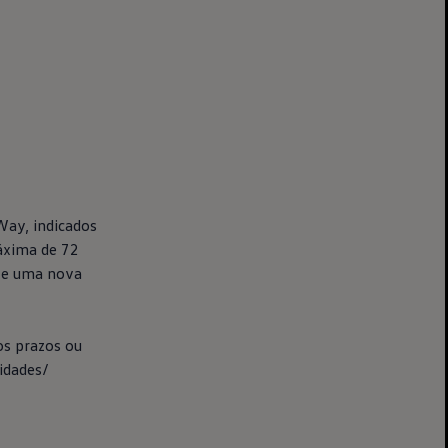
Way, indicados
máxima de 72
lize uma nova
os prazos ou
idades/