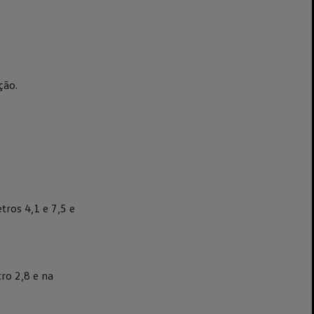
ção.
tros 4,1 e 7,5 e
ro 2,8 e na