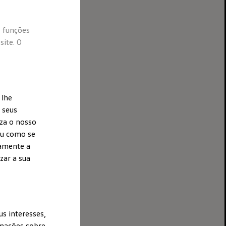
 do Anjo,
do a organização
o funções
o Número de
ite. O
ina, 2785-163
ização Técnica.
 lhe
 seus
ela, com
iza o nosso
 desta prova é
ou como se
uamente a
zar a sua
us interesses,
rmações sobre