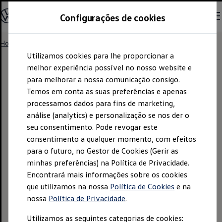
Informações
Configurações de cookies
Regulamento
Conhece a Margarida
Home
Aviso legal
Skip to
Skip
Utilizamos cookies para lhe proporcionar a
main
to
content
footer
melhor experiência possível no nosso website e
para melhorar a nossa comunicação consigo.
Aviso legal
Temos em conta as suas preferências e apenas
processamos dados para fins de marketing,
análise (analytics) e personalização se nos der o
seu consentimento. Pode revogar este
consentimento a qualquer momento, com efeitos
para o futuro, no Gestor de Cookies (Gerir as
minhas preferências) na Política de Privacidade.
Tenha em conta que os conteúdos e diferentes áreas
Encontrará mais informações sobre os cookies
deste site estão sob responsabilidade de vários
que utilizamos na nossa
Política de Cookies
e na
editores.
nossa
Política de Privacidade
.
Responsável pelo conteúdo deste site:
Utilizamos as seguintes categorias de cookies: