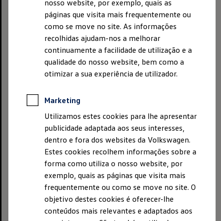
nosso website, por exemplo, quais as
páginas que visita mais frequentemente ou
Presidente do conselho de administração:
como se move no site. As informações
Oliver Blume
recolhidas ajudam-nos a melhorar
continuamente a facilidade de utilização e a
Conselho de administração:
qualidade do nosso website, bem como a
Arno Antlitz
otimizar a sua experiência de utilizador.
Ralf Brandstätter
Manfred Döss
Marketing
Markus Duesmann
Thomas Schäfer
Utilizamos estes cookies para lhe apresentar
Thomas Schmall-von Westerholt
publicidade adaptada aos seus interesses,
Hauke Stars
dentro e fora dos websites da Volkswagen.
Estes cookies recolhem informações sobre a
Morada: Berliner Ring 2 38440 Wolfsburg
forma como utiliza o nosso website, por
Tel.: +49-5361-9-0
exemplo, quais as páginas que visita mais
Fax: +49-5361-9-28282
frequentemente ou como se move no site. O
objetivo destes cookies é oferecer-lhe
Volkswagen
AG é uma empresa registada no registo
conteúdos mais relevantes e adaptados aos
comercial do tribunal municipal de Braunschweig com