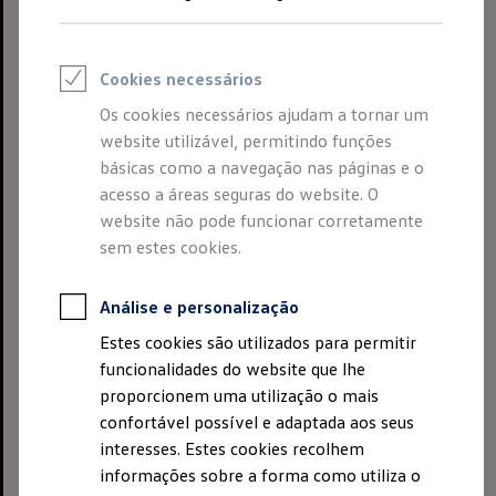
Volkswagen
Autoeuropa, Lda.
Quinta da Marquesa
Cookies necessários
2954-024, Quinta do Anjo
Portugal
Os cookies necessários ajudam a tornar um
PT 502 616 695
website utilizável, permitindo funções
básicas como a navegação nas páginas e o
communication@volkswagen.pt
acesso a áreas seguras do website. O
website não pode funcionar corretamente
Presidente do conselho de gerência:
sem estes cookies.
Ana Isabel Andión Lomero
Análise e personalização
Conselho de gerência:
Ana Isabel Andión Lomero
Estes cookies são utilizados para permitir
Marko Sebastian
funcionalidades do website que lhe
Dieter Neuhaeusser
proporcionem uma utilização o mais
confortável possível e adaptada aos seus
A
Volkswagen
AG é uma sociedade de direito alemão
interesses. Estes cookies recolhem
com sede em Wolfsburg.
informações sobre a forma como utiliza o