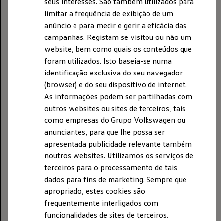
seus interesses. São também utilizados para
o número de registo 100484, secção B.
limitar a frequência de exibição de um
anúncio e para medir e gerir a eficácia das
O número de identificação fiscal da
Volkswagen
AG é
campanhas. Registam se visitou ou não um
DE 115235681.
website, bem como quais os conteúdos que
foram utilizados. Isto baseia-se numa
identificação exclusiva do seu navegador
(browser) e do seu dispositivo de internet.
As informações podem ser partilhadas com
outros websites ou sites de terceiros, tais
como empresas do Grupo Volkswagen ou
anunciantes, para que lhe possa ser
apresentada publicidade relevante também
noutros websites. Utilizamos os serviços de
terceiros para o processamento de tais
dados para fins de marketing. Sempre que
apropriado, estes cookies são
frequentemente interligados com
funcionalidades de sites de terceiros.